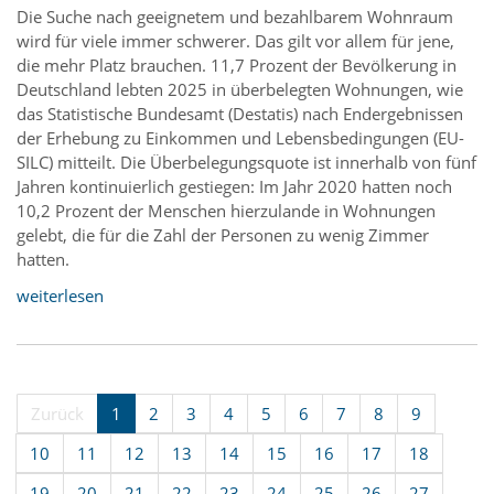
Die Suche nach geeignetem und bezahlbarem Wohnraum
wird für viele immer schwerer. Das gilt vor allem für jene,
die mehr Platz brauchen. 11,7 Prozent der Bevölkerung in
Deutschland lebten 2025 in überbelegten Wohnungen, wie
das Statistische Bundesamt (Destatis) nach Endergebnissen
der Erhebung zu Einkommen und Lebensbedingungen (EU-
SILC) mitteilt. Die Überbelegungsquote ist innerhalb von fünf
Jahren kontinuierlich gestiegen: Im Jahr 2020 hatten noch
10,2 Prozent der Menschen hierzulande in Wohnungen
gelebt, die für die Zahl der Personen zu wenig Zimmer
hatten.
weiterlesen
Zurück
1
2
3
4
5
6
7
8
9
10
11
12
13
14
15
16
17
18
19
20
21
22
23
24
25
26
27