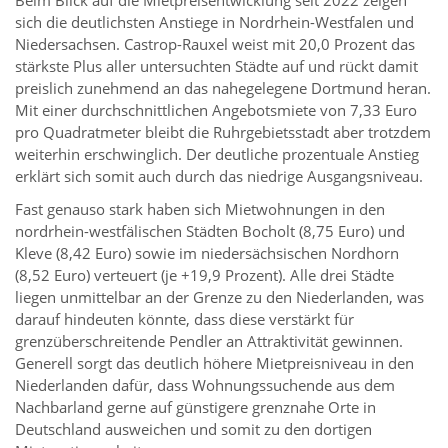
Beim Blick auf die Mietpreisentwicklung seit 2022 zeigen
sich die deutlichsten Anstiege in Nordrhein-Westfalen und
Niedersachsen. Castrop-Rauxel weist mit 20,0 Prozent das
stärkste Plus aller untersuchten Städte auf und rückt damit
preislich zunehmend an das nahegelegene Dortmund heran.
Mit einer durchschnittlichen Angebotsmiete von 7,33 Euro
pro Quadratmeter bleibt die Ruhrgebietsstadt aber trotzdem
weiterhin erschwinglich. Der deutliche prozentuale Anstieg
erklärt sich somit auch durch das niedrige Ausgangsniveau.
Fast genauso stark haben sich Mietwohnungen in den
nordrhein-westfälischen Städten Bocholt (8,75 Euro) und
Kleve (8,42 Euro) sowie im niedersächsischen Nordhorn
(8,52 Euro) verteuert (je +19,9 Prozent). Alle drei Städte
liegen unmittelbar an der Grenze zu den Niederlanden, was
darauf hindeuten könnte, dass diese verstärkt für
grenzüberschreitende Pendler an Attraktivität gewinnen.
Generell sorgt das deutlich höhere Mietpreisniveau in den
Niederlanden dafür, dass Wohnungssuchende aus dem
Nachbarland gerne auf günstigere grenznahe Orte in
Deutschland ausweichen und somit zu den dortigen